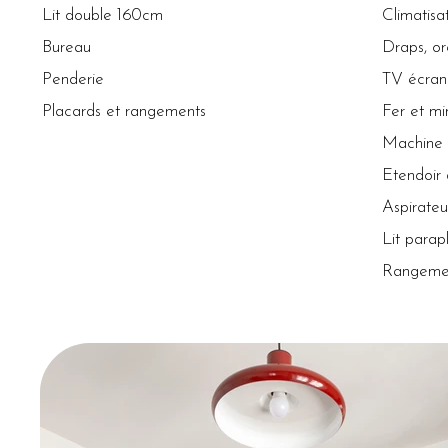
Lit double 160cm
Climatisa
Bureau
Draps, ore
Penderie
TV écran
Placards et rangements
Fer et mi
Machine 
​Etendoir 
Aspirateur
Lit parap
Rangeme