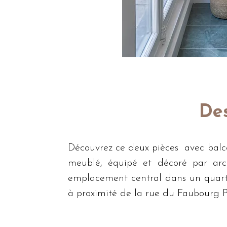
Des
Découvrez ce deux pièces  avec balco
meublé, équipé et décoré par arch
emplacement central dans un quarti
à proximité de la rue du Faubourg Po
Niché au 5ème étage de L'ENTRE