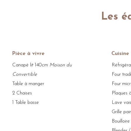
faubourgs parisiens qui abritait hist
Les é
plumassiers et rénové en 2024, c
prestations haut de gamme : iso
sécurisation des accès (visiophonie/di
Décoration et aménagement soignés
Pièce à vivre
Cuisine
160cm et canapé lit 140cm de la cél
Canapé lit 140cm
Maison du
Réfrigér
Convertible
Four tradi
Idéal étudiant, expatrié ou jeune c
Table à manger
Four mic
2 Chaises
Plaques à
1 Table basse​
Lave vais
Grille pai
Bouilloire
Blender /