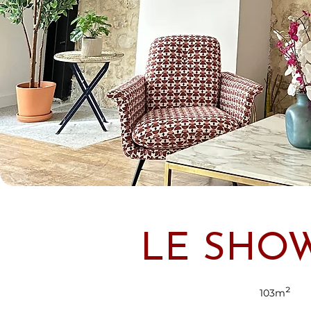
LE SHOW
²
103m