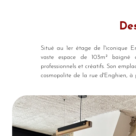
Des
Situé au 1er étage de l'iconique
vaste espace de 103m² baigné de
professionnels et créatifs. Son empl
cosmopolite de la rue d'Enghien, à 
en fait un cadre idéal pour des évén
L'Entrepôt d'Enghien, un immeuble ch
artisans-fourreurs, chapeliers et plu
prestations haut de gamme.

Le Showroom offre un large open-spa